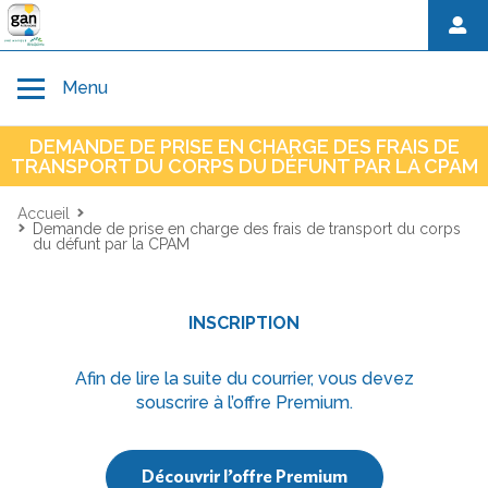
Toggle navigation
Menu
DEMANDE DE PRISE EN CHARGE DES FRAIS DE
Accueil
TRANSPORT DU CORPS DU DÉFUNT PAR LA CPAM
Accueil
Demande de prise en charge des frais de transport du corps
Avant décès
du défunt par la CPAM
Au moment du décès
INSCRIPTION
Afin de lire la suite du courrier, vous devez
Hommage et démarches après décès
souscrire à l’offre Premium.
Découvrir l’offre Premium